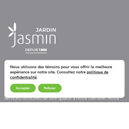
Nous utilisons des témoins pour vous offrir la meilleure
expérience sur notre site. Consultez notre
politique de
UNE DIVISION DE JARDIN JASMIN
confidentialité
.
Accepter
Refuser
Notre mission encore à ce jour est d’offrir des produits et
services horticoles de 1ère qualité à notre clientèle. Notre
vaste gamme de choix de plantes, jumelé à notre équipe
d’horticulteurs émérites font de Jasmin une référence dans
le domaine de l’horticulture au Québec.