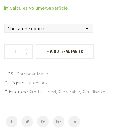
Calculez Volume/Superficie
AJOUTER AU PANIER
Compost
marin
quantité
UGS :
Compost-Marin
Catégorie :
Matériaux
Étiquettes :
Produit Local
,
Recyclable
,
Réutilisable